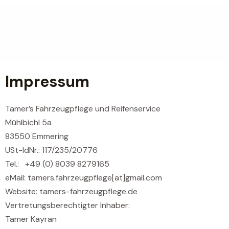
Skip
to
content
Impressum
Tamer’s Fahrzeugpflege und Reifenservice
Mühlbichl 5a
83550 Emmering
USt-IdNr.: 117/235/20776
Tel.: +49 (0) 8039 8279165
eMail: tamers.fahrzeugpflege[at]gmail.com
Website: tamers-fahrzeugpflege.de
Vertretungsberechtigter Inhaber:
Tamer Kayran