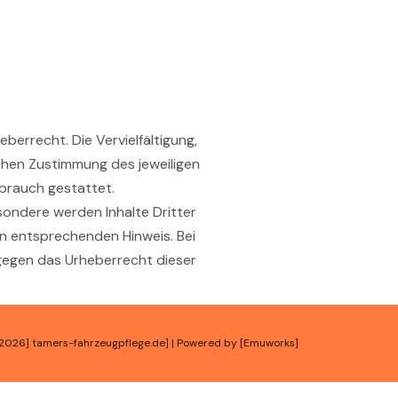
errecht. Die Vervielfältigung,
chen Zustimmung des jeweiligen
ebrauch gestattet.
esondere werden Inhalte Dritter
en entsprechenden Hinweis. Bei
gegen das Urheberrecht dieser
2026] tamers-fahrzeugpflege.de] | Powered by [Emuworks]